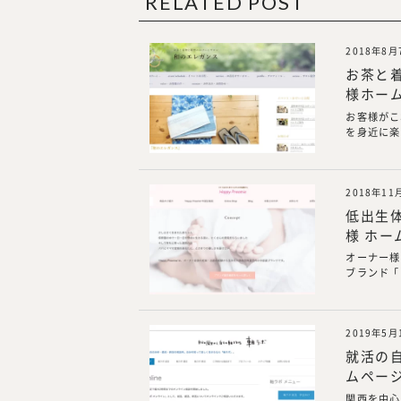
RELATED POST
2018年8月
お茶と
様ホー
お客様がこ
を身近に楽し
2018年11
低出生体
様 ホー
オーナー様
ブランド 「
2019年5月
就活の自
ムペー
関西を中心