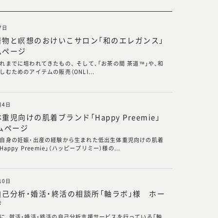
7日
着物と瞑想のおけいこサロン「和のエレガンス」
ムページ
れまでに培われてきたもの、 そして、「お茶の間 茶道™」や、和
むためのアイテムの販売（ONLI...
月4日
重児向けの肌着ブランド「Happy Preemie」
ムページ
自身の妊娠・出産の経験から生まれた低出生体重児向けの肌着
Happy Preemie」（ハッピープリミー）様の...
10日
己分析・婚活・終活の相談所「軸ラボ」様 ホー
ジ
に、就活・婚活・終活の自己分析支援サービスを行っている「軸